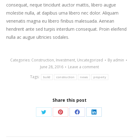
consequat, neque tincidunt auctor mattis, libero augue
molestie nulla, at dapibus urna libero nec dolor. Aliquam
venenatis magna eu libero finibus malesuada. Aenean
hendrerit ante sed turpis interdum consequat. Proin eleifend
nulla ac augue ultricies sodales.
Categories:
Construction
,
Investment
,
Uncategorized
By
admin
June 28, 2016
Leave a comment
Tags:
build
construction
news
property
Share this post
Share
Share
Share
Share
on
on
on
on
Twitter
Pinterest
Facebook
LinkedIn