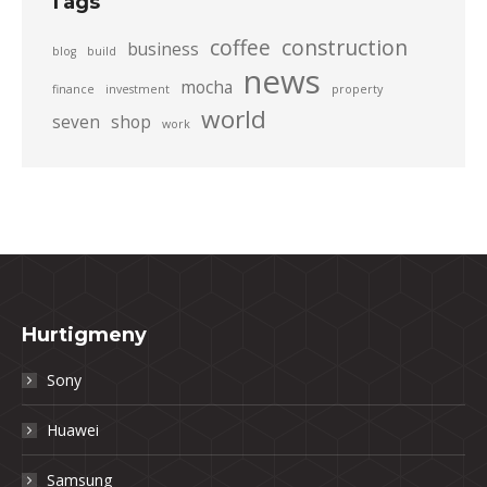
Tags
coffee
construction
business
blog
build
news
mocha
finance
investment
property
world
seven
shop
work
Hurtigmeny
Sony
Huawei
Samsung