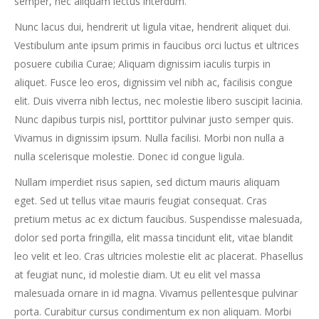
semper, nec aliquam lectus interdum.
Nunc lacus dui, hendrerit ut ligula vitae, hendrerit aliquet dui.
Vestibulum ante ipsum primis in faucibus orci luctus et ultrices
posuere cubilia Curae; Aliquam dignissim iaculis turpis in
aliquet. Fusce leo eros, dignissim vel nibh ac, facilisis congue
elit. Duis viverra nibh lectus, nec molestie libero suscipit lacinia.
Nunc dapibus turpis nisl, porttitor pulvinar justo semper quis.
Vivamus in dignissim ipsum. Nulla facilisi. Morbi non nulla a
nulla scelerisque molestie. Donec id congue ligula.
Nullam imperdiet risus sapien, sed dictum mauris aliquam
eget. Sed ut tellus vitae mauris feugiat consequat. Cras
pretium metus ac ex dictum faucibus. Suspendisse malesuada,
dolor sed porta fringilla, elit massa tincidunt elit, vitae blandit
leo velit et leo. Cras ultricies molestie elit ac placerat. Phasellus
at feugiat nunc, id molestie diam. Ut eu elit vel massa
malesuada ornare in id magna. Vivamus pellentesque pulvinar
porta. Curabitur cursus condimentum ex non aliquam. Morbi