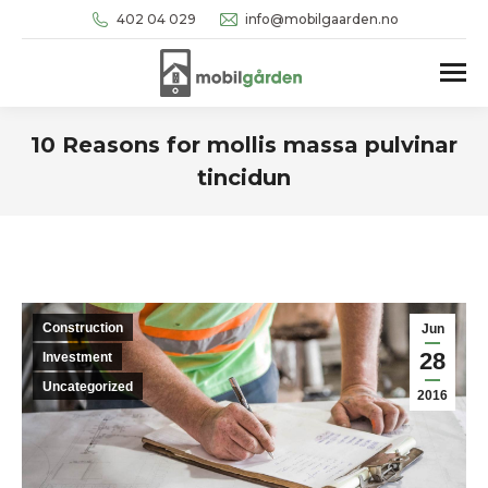
402 04 029
info@mobilgaarden.no
10 Reasons for mollis massa pulvinar
tincidun
You are here:
Construction
Jun
28
Investment
Uncategorized
2016