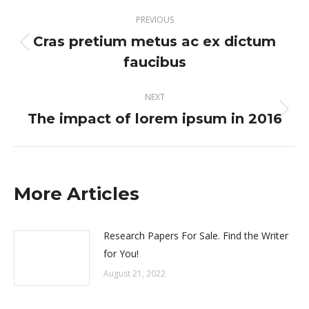
Post
PREVIOUS
navigation
Cras pretium metus ac ex dictum
Previous
faucibus
post:
NEXT
The impact of lorem ipsum in 2016
Next
post:
More Articles
Research Papers For Sale. Find the Writer
for You!
August 21, 2022