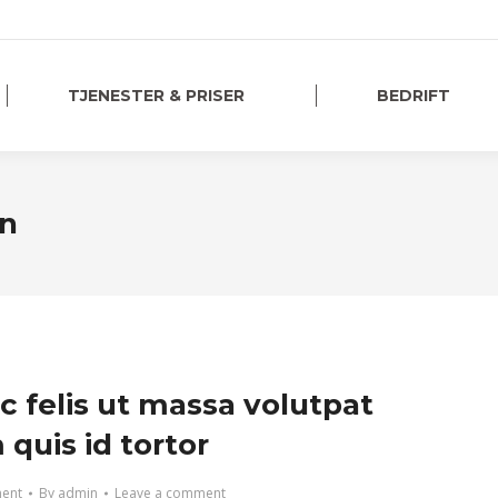
TJENESTER & PRISER
BEDRIFT
on
c felis ut massa volutpat
quis id tortor
ment
By
admin
Leave a comment