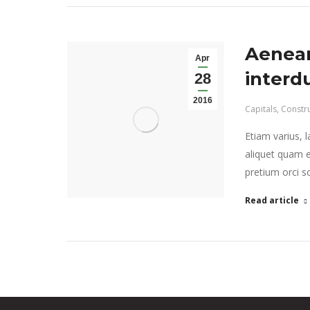
Aenean
Apr
interd
28
2016
Capitals
,
Constr
Etiam varius, 
aliquet quam e
pretium orci so
Read article