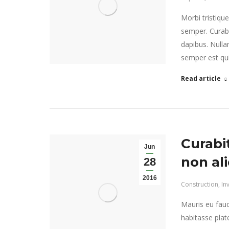
Morbi tristiqu
semper. Curabi
dapibus. Nulla
semper est quis
Read article
Curabi
Jun
non al
28
2016
Construction
,
In
Mauris eu fauc
habitasse plat