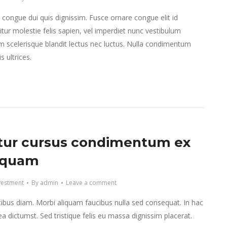
e congue dui quis dignissim. Fusce ornare congue elit id
tur molestie felis sapien, vel imperdiet nunc vestibulum
m scelerisque blandit lectus nec luctus. Nulla condimentum
 ultrices.
tur cursus condimentum ex
iquam
vestment
By
admin
Leave a comment
ibus diam. Morbi aliquam faucibus nulla sed consequat. In hac
ea dictumst. Sed tristique felis eu massa dignissim placerat.