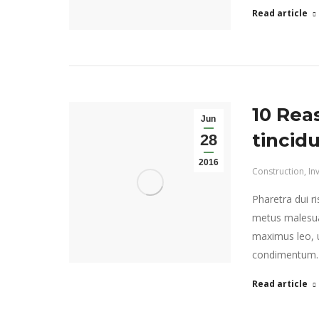
Read article
10 Rea
Jun
tincid
28
2016
Construction
,
In
Pharetra dui r
metus malesua
maximus leo, ut
condimentum.
Read article