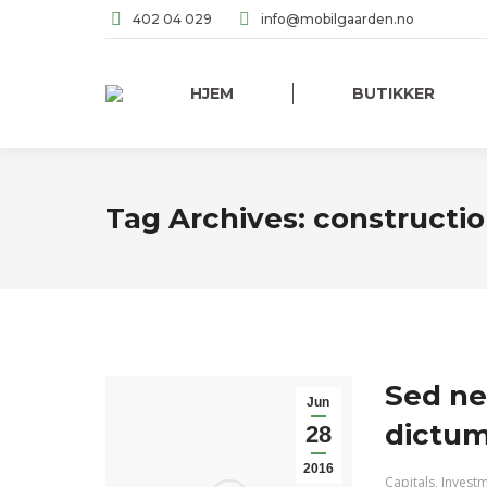
402 04 029
info@mobilgaarden.no
HJEM
BUTIKKER
Tag Archives:
constructi
Sed ne
Jun
dictum 
28
2016
Capitals
,
Invest