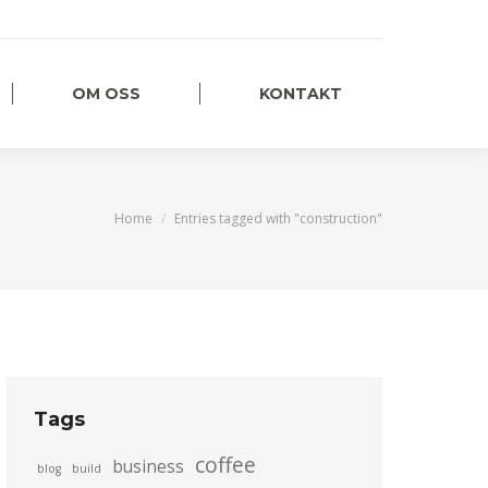
OM OSS
KONTAKT
You are here:
Home
Entries tagged with "construction"
Tags
coffee
business
blog
build