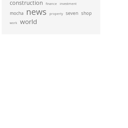
construction
finance
investment
news
mocha
seven
shop
property
world
work