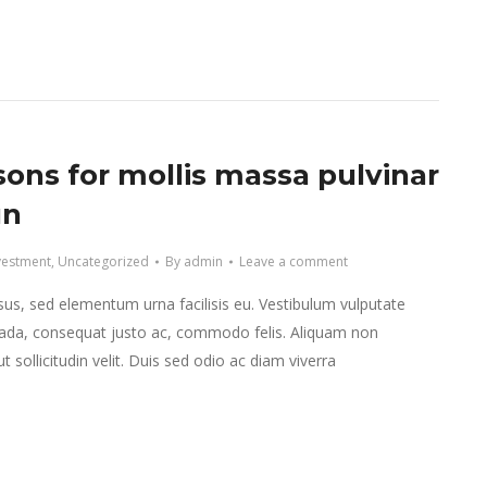
sons for mollis massa pulvinar
un
vestment
,
Uncategorized
By
admin
Leave a comment
isus, sed elementum urna facilisis eu. Vestibulum vulputate
da, consequat justo ac, commodo felis. Aliquam non
 sollicitudin velit. Duis sed odio ac diam viverra